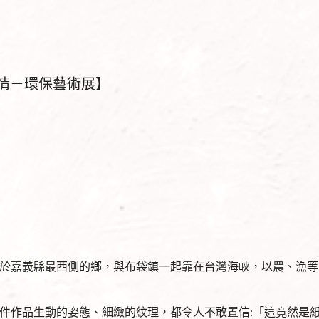
情－環保藝術展】
於嘉義縣最西側的鄉，與布袋鎮一起靠在台灣海峽，以農、漁等
件作品生動的姿態、細緻的紋理，都令人不敢置信:「這竟然是紙