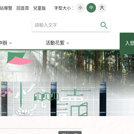
大
小
中
字型大小：
站導覽
回首頁
兒童版
申辦
活動花絮
讀者登入