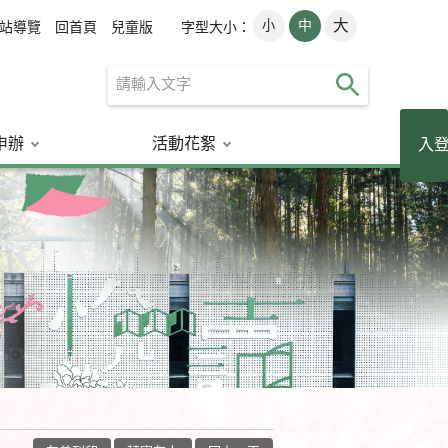
大
小
中
字型大小：
站導覽
回首頁
兒童版
申辦
活動花絮
讀者登入