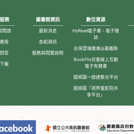
服務
圖書館資訊
數位資源
借閱證
最新消息
HyRead電子書、電子雜
誌
書房
各館資訊
台灣雲端書庫@嘉義縣
問答
服務與閱覽說明
BookFlix兒童線上互動
下載
電子有聲書
國資圖一證通整合平台
國資圖「視界電影院共
享平台」