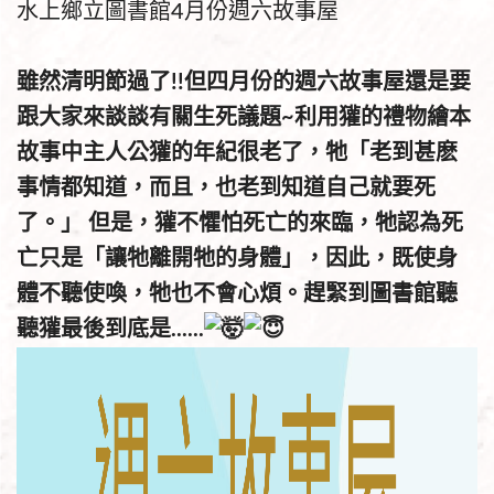
水上鄉立圖書館4月份週六故事屋
雖然清明節過了!!但四月份的週六故事屋還是要
跟大家來談談有關生死議題~利用獾的禮物繪本
故事中主人公獾的年紀很老了，牠「老到甚麽
事情都知道，而且，也老到知道自己就要死
了。」 但是，獾不懼怕死亡的來臨，牠認為死
亡只是「讓牠離開牠的身體」，因此，既使身
體不聽使喚，牠也不會心煩。趕緊到圖書館聽
聽獾最後到底是......