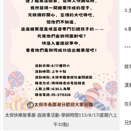
3
4
***
故
漢
在
太保快樂故事屋-說故事活動-舉辦時間113/8/17(星期六上
兄
午10點)