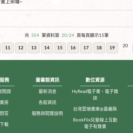
新書上架囉~
共
354
筆資料第
20/24
頁每頁顯示15筆
20
11
12
13
14
15
16
17
18
19
服務
圖書館資訊
數位資源
借閱證
最新消息
HyRead電子書、電子雜
誌
書房
各館資訊
台灣雲端書庫@嘉義縣
問答
服務與閱覽說明
BookFlix兒童線上互動
下載
電子有聲書