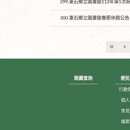
299.
東石鄉立圖書館112年第1次
300.
東石鄉立圖書館春節休館公告
館藏查詢
便民
行動
個人
常見
檔案