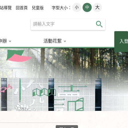
大
小
中
字型大小：
站導覽
回首頁
兒童版
申辦
活動花絮
讀者登入