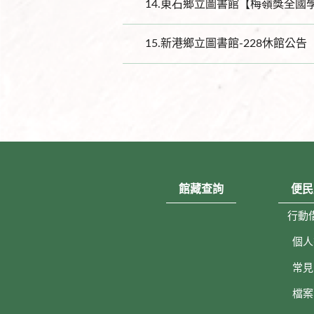
14.
東石鄉立圖書館【梅嶺獎全國
15.
新港鄉立圖書館-228休館公告
館藏查詢
便民
行動
個人
常見
檔案