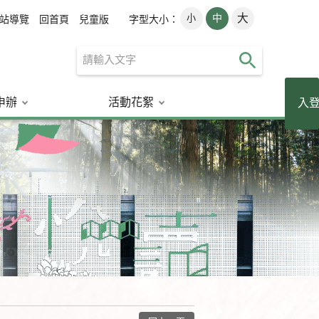
大
小
中
字型大小：
站導覽
回首頁
兒童版
申辦
活動花絮
讀者登入