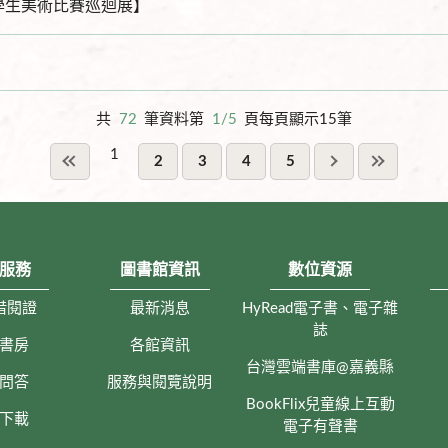
學生美術比賽巡迴展】
共
72
筆資料第
1/5
頁每頁顯示15筆
1
2
3
4
5
服務
圖書館資訊
數位資源
借閱證
最新消息
HyRead電子書、電子雜
誌
書房
各館資訊
台灣雲端書庫@嘉義縣
問答
服務與閱覽說明
BookFlix兒童線上互動
下載
電子有聲書