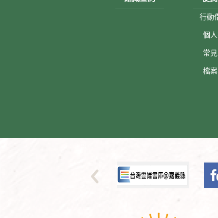
行動
個人
常見
檔案
:::