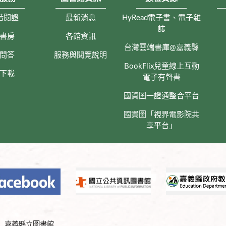
借閱證
最新消息
HyRead電子書、電子雜
誌
書房
各館資訊
台灣雲端書庫@嘉義縣
問答
服務與閱覽說明
BookFlix兒童線上互動
下載
電子有聲書
國資圖一證通整合平台
國資圖「視界電影院共
享平台」
嘉義縣立圖書館