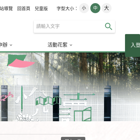
大
小
中
字型大小：
站導覽
回首頁
兒童版
申辦
活動花絮
讀者登入