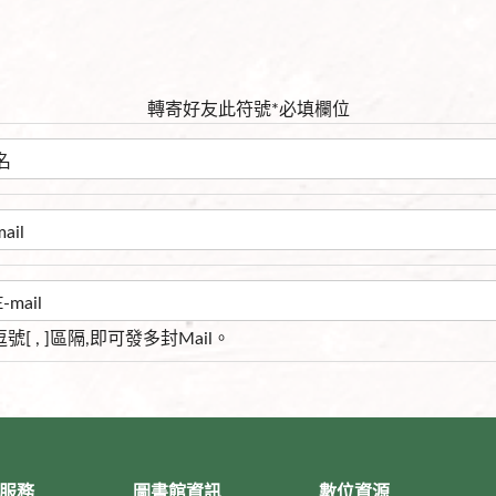
轉寄好友
此符號
*
必填欄位
s以逗號[ , ]區隔,即可發多封Mail。
服務
圖書館資訊
數位資源